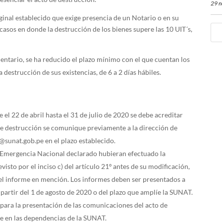
29 n
inal establecido que exige presencia de un Notario o en su
casos en donde la destrucción de los bienes supere las 10 UIT´s,
mentario, se ha reducido el plazo mínimo con el que cuentan los
estrucción de sus existencias, de 6 a 2 días hábiles.
 el 22 de abril hasta el 31 de julio de 2020 se debe acreditar
de destrucción se comunique previamente a la dirección de
unat.gob.pe en el plazo establecido.
e Emergencia Nacional declarado hubieran efectuado la
visto por el inciso c) del artículo 21º antes de su modificación,
 el informe en mención. Los informes deben ser presentados a
partir del 1 de agosto de 2020 o del plazo que amplíe la SUNAT.
 para la presentación de las comunicaciones del acto de
se en las dependencias de la SUNAT.