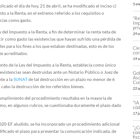
5 en
ado el día de hoy, 21 de abril, se ha modificado el inciso c)
to a la Renta, en el extremo referido a los requisitos o
“Re
cias como gasto.
Imp
pri
y del Impuesto a la Renta, a fin de determinar la renta neta de
29 o
ir como gasto las existencias que hayan sufrido una pérdida de
es para los fines a los que estaban destinadas, esto es de los
Cie
cor
e acreditados.
19 s
mento de la Ley del Impuesto a la Renta, establecía como único
existencias sean destruidas ante un Notario Público o Juez de
Gob
Aso
nte a la
SUNAT
de tal destrucción en un plazo no menor de 6
Cum
 a cabo la destrucción de los referidos bienes.
22 a
cumplimiento del procedimiento resultaba en la mayoría de
“IA
mo, en algunos rubros, se cuestionaba duramente el plazo dado
cód
17 j
20-EF aludido, se ha incorporado un procedimiento adicional
“¿C
ificado el plazo para presentar la comunicación indicada, de
con
fis