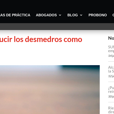
AS DE PRÁCTICA
ABOGADOS
BLOG
PROBONO
ucir los desmedros como
No
SUN
emp
14 j
Alc
la
12 j
¿Pu
rei
10 j
Rie
dir