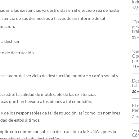
ind
12 j
adas a las existencias ya destruidas en el ejercicio sea de hasta
xistencia de sus desmedros a través de un informe de tal
“Pr
rmación:
ges
tra
23 
 a destruir.
“Ge
cto de destrucción.
Ope
par
11 a
 prestador del servicio de destrucción: nombre o razón social y
Des
tol
20 m
credite la calidad de inutilizable de las existencias
icas que han llevado a los bienes a tal condición.
El 
Per
l y de los responsables de tal destrucción, así como los nombres
7 ma
dad de estos últimos.
“Er
mplir con comunicar sobre la destrucción a la SUNAT, pues la
Cóm
esenciar el acto de destrucción.