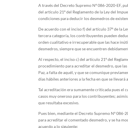
A través del Decreto Supremo Nº 086-2020-EF, public
del artículo 21º del Reglamento de la Ley del Impues
condiciones para deducir los desmedros de existen
De acuerdo con el inciso f) del artículo 37º de la Le
tercera categoría, los contribuyentes pueden deduc
orden cualitativo e irrecuperable que las hace inútil
desmedros, siempre que se encuentren debidament
Al respecto, el inciso c) del artículo 21º del Regla
procedimiento para acreditar el desmedro, que las 
Paz, a falta de aquél, y que se comunique previame
días hábiles anteriores a la fecha en que se llevará
Tal acreditación era sumamente criticada pues el 
casos muy oneroso para los contribuyentes; asimis
que resultaba excesivo.
Pues bien, mediante el Decreto Supremo Nº 086-20
para acreditar el comentado desmedro, y se ha mod
acuerdo a lo siguiente: