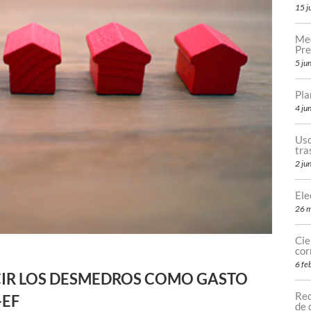
15 j
Med
Pre
5 ju
Pla
4 ju
Uso
tr
2 ju
Ele
26 
Cie
cor
6 fe
CIR LOS DESMEDROS COMO GASTO
Req
-EF
de 