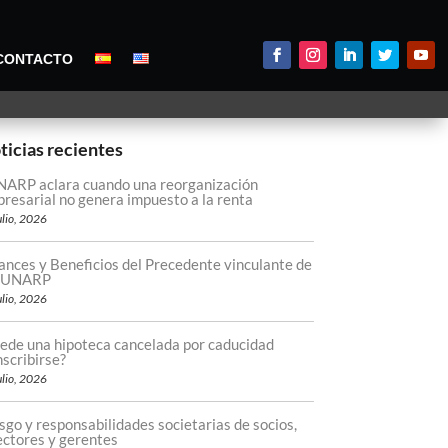
CONTACTO
ticias recientes
ARP aclara cuando una reorganización
resarial no genera impuesto a la renta
ulio, 2026
ances y Beneficios del Precedente vinculante de
 SUNARP
ulio, 2026
ede una hipoteca cancelada por caducidad
nscribirse?
ulio, 2026
sgo y responsabilidades societarias de socios,
ectores y gerentes