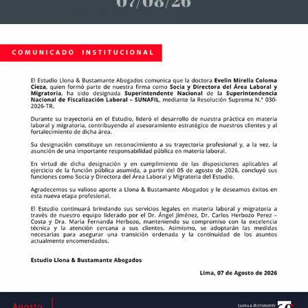
07/08/26
ÚRSULA CORTÉS GUTIÉRREZ
Socia
Teléfono: +51 1 418 4860
E-mail: ucortes@ellb.com.pe
Idiomas: Español – Inglés
Ver más información
