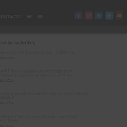
CONTACTO
ticias recientes
unicado Institucional ELLB – 07/08/26
osto, 2026
ARP aclara cuando una reorganización
resarial no genera impuesto a la renta
ulio, 2026
ances y Beneficios del Precedente vinculante de
 SUNARP
ulio, 2026
ede una hipoteca cancelada por caducidad
nscribirse?
ulio, 2026