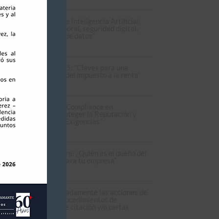
glamento de la Ley de Inteligencia Artificial:
acto en el ámbito laboral, seguridad digital,
vacidad y protección de datos”
ctubre, 2025
rre Tributario IR 2025: “Claves para una
recta determinación del impuesto a la renta”
eptiembre, 2025
ierno Corporativo y Compliance en
ciaciones: “Cómo Proteger la Reputación y
plir con las Nuevas Exigencias”
gosto, 2025
 Generativa y software: ¿Quién es el dueño del
igo? Claves legales para tu empresa”
ulio, 2025
ómo enfrentar adecuadamente las acciones de
trol de la SUNAT? Procedimientos de
calización, esquelas de citación y/o cartas
uctivas”