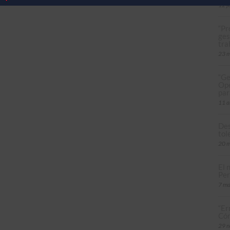
12 j
“Pr
ges
tra
23 
“Ge
Ope
par
11 a
Des
tol
20 m
El 
Per
7 ma
“Er
Cóm
29 n