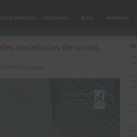
AS DE PRÁCTICA
ABOGADOS
BLOG
PROBONO
des societarias de socios,
No
Com
7 ag
 Grillo De Lambarri
SUN
emp
14 j
Alc
la
12 j
¿Pu
rei
10 j