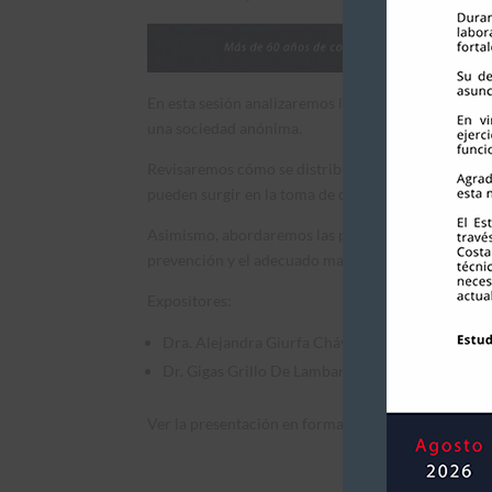
En esta sesión analizaremos las principales respon
una sociedad anónima.
Revisaremos cómo se distribuye la responsabilidad 
pueden surgir en la toma de decisiones empresaria
Asimismo, abordaremos las principales contingencia
prevención y el adecuado manejo de riesgos dentro
Expositores:
Dra. Alejandra Giurfa Chávez.
Dr. Gigas Grillo De Lambarri.
Ver la presentación en formato
PDF
aquí.