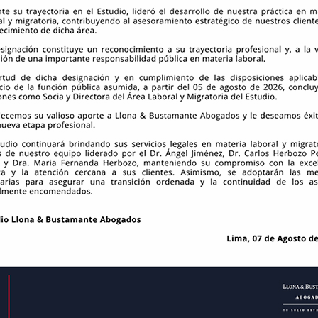
“Re
Imp
pri
29 o
sabilidades legales que asumen socios, directores y gerentes en
Cie
cor
según las funciones de cada órgano societario, los riesgos que
19 s
les y las consecuencias derivadas de una gestión inadecuada.
s legales y las buenas prácticas que permiten fortalecer la
Gob
Aso
 de la empresa.
Cum
22 a
“IA
cód
17 j
“¿C
con
fis
ind