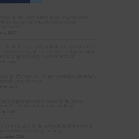
unio, 2025
otección de Datos Personales: Impacto en la
tión empresarial y los derechos de los
bajadores”
mayo, 2025
stión de Riesgos y Cumplimiento Normativo en
raciones de Comercio Exterior: Enfoque Legal
a una Empresa Segura y Competitiva”
bril, 2025
ayuno Informativo: “Mujer y trabajo: Igualdad y
erancia cero al acoso”
arzo, 2025
nuevo reglamento de Protección de Datos
sonales en el sector salud y medicinas.
rzo, 2025
rores en la gestión de la Propiedad Intelectual:
o evitarlos y proteger tu negocio”
oviembre, 2024