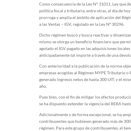
Como consecuencia de la Ley N° 31011, Ley que dele
política fiscal y tributaria, entre otras, el día de h
prorroga y amplia el ámbito de aplicación del Ré
a las Ventas – IGV, regulado en la Ley Nº 30296.
Dicho régimen buscó y busca reactivar y dinamizar
mismo se otorga un beneficio financiero que permi
agotado el IGV pagado en las adquisiciones locale
anticipadamente tal importe a través de una devol
Con anterioridad a la publicación de la norma ob
empresas acogidas al Régimen MYPE Tributario o R
generado ingresos netos de hasta 300 UIT; y el mis
año.
Pues bien, con el fin de mitigar los efectos produc
se ha dispuesto extender la vigencia del RERA hast
Adicionalmente y de forma excepcional, se ha ampli
contribuyentes que hubiesen generado más de 300 U
régimen. Para este grupo de contribuyentes, el ben