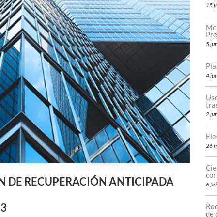
15 j
Med
Pre
5 ju
Pla
4 ju
Uso
tr
2 ju
Ele
26 
Cie
cor
N DE RECUPERACIÓN ANTICIPADA
6 fe
63
Req
de 