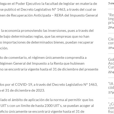
ga en el Poder Ejecutivo la facultad de legislar en materia de
5 en
oy se publicó el Decreto Legislativo N° 1463, a través del cual se
“Re
gimen de Recuperación Anticipada – RERA del Impuesto General
Imp
pri
29 o
 la economía promoviendo las inversiones, pues a través del
te bajo determinadas reglas, que las empresas que no han
Cie
s o importaciones de determinados bienes, puedan recuperar
cor
ución.
19 s
jeto de comentario, el régimen únicamente comprendía a
Gob
Aso
égimen General del Impuesto a la Renta que hubiesen
Cum
mo se encontraría vigente hasta el 31 de diciembre del presente
22 a
“IA
idos por el COVID-19, a través del Decreto Legislativo N° 1463,
cód
a el 31 de diciembre de 2023.
17 j
ado el ámbito de aplicación de la norma al permitir que los
“¿C
IT´s con un límite de hasta 2300 UIT`s, se puedan acoger al
con
eficio únicamente se encontrará vigente hasta el 31 de
fis