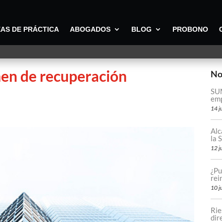
AS DE PRÁCTICA
ABOGADOS
BLOG
PROBONO
men de recuperación
No
SUN
emp
14 j
Alc
la
12 j
¿Pu
rei
10 j
Rie
dir