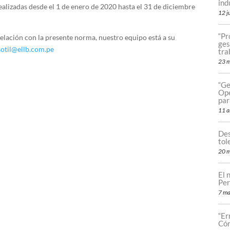
ind
ealizadas desde el 1 de enero de 2020 hasta el 31 de diciembre
12 j
“Pr
elación con la presente norma, nuestro equipo está a su
ges
sotil@ellb.com.pe
tra
23 
“Ge
Ope
par
11 a
Des
tol
20 m
El 
Per
7 ma
“Er
Cóm