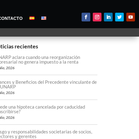
CONTACTO
ticias recientes
ARP aclara cuando una reorganización
resarial no genera impuesto a la renta
ulio, 2026
ances y Beneficios del Precedente vinculante de
 SUNARP
ulio, 2026
ede una hipoteca cancelada por caducidad
nscribirse?
ulio, 2026
sgo y responsabilidades societarias de socios,
ectores y gerentes