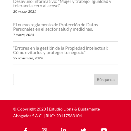
Desayuno Informativo: “Mujer y trabajo: Igualdad y
tolerancia cero al acoso”
20 marzo, 2025
El nuevo reglamento de Protección de Datos
Personales en el sector salud y medicinas.
7 marzo, 2025
“Errores en la gestión de la Propiedad Intelectual:
Cómo evitarlos y proteger tu negocio”
29 noviembre, 2024
©
Copyright
2023 | ​​​​​​​Estudio Llona & Bustamante
Abogados S.A.C. | RUC: 20117563104




