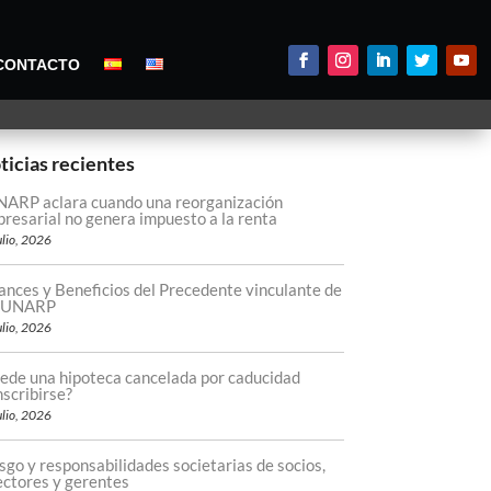
CONTACTO
ticias recientes
ARP aclara cuando una reorganización
resarial no genera impuesto a la renta
ulio, 2026
ances y Beneficios del Precedente vinculante de
 SUNARP
ulio, 2026
ede una hipoteca cancelada por caducidad
nscribirse?
ulio, 2026
sgo y responsabilidades societarias de socios,
ectores y gerentes