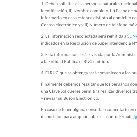
1. Deben solicitar a las personas naturales naciona
identificación, ii) Nombre completo, iii) Fecha de n
informarlo en caso este sea distinto al domicilio co
Correo electrónico y viii) Número de teléfono móv
2. La información recolectada será remitida a
SUN
indicados en la Resolución de Superintendencia 
3. Esta información será revisada por la Administr
a la Entidad Pública el RUC emitido.
4. El RUC que se obtenga será comunicado a los n
Finalmente debemos resaltar que los peruanos dom
una Clave Sol que les permitirá realizar diversos t
y revisar su Buzón Electrónico.
En caso de tener alguna consulta o comentario en r
disposición para ampliar sobre el asunto. E-mail:
j