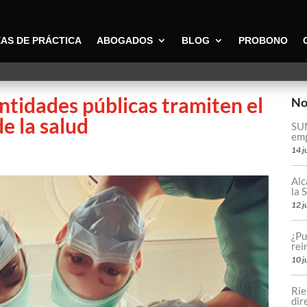
AS DE PRÁCTICA
ABOGADOS
BLOG
PROBONO
tidades públicas tramiten el
No
e la salud
SUN
emp
14 j
Alc
la
12 j
¿Pu
rei
10 j
Rie
dir