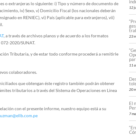
ind
les o extranjeras lo siguiente: i) Tipo y número de documento de
12 j
acimiento, iv) Sexo, v) Domicilio Fiscal (los nacionales deberán
nsignado en RENIEC), vi) País (aplicable para extranjeros), vii)
“Pr
il.
ges
tra
AT
, a través de archivos planos y de acuerdo a los formatos
23 
N° 072-2020/SUNAT.
“Ge
ación Tributaria, y de estar todo conforme procederá a remitirle
Ope
par
11 a
uevos colaboradores.
Des
tol
iciliados que obtengan éste registro también podrán obtener
20 m
rámites tributarios a través del Sistema de Operaciones en Línea
El 
Per
elación con el presente informe, nuestro equipo está a su
7 ma
guzman@ellb.com.pe
“Er
Cóm