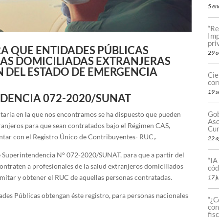
5 en
“Re
Imp
pri
A QUE ENTIDADES PÚBLICAS
29 o
NAS DOMICILIADAS EXTRANJERAS
 DEL ESTADO DE EMERGENCIA
Cie
cor
19 s
DENCIA 072-2020/SUNAT
Gob
taria en la que nos encontramos se ha dispuesto que pueden
Aso
tranjeros para que sean contratados bajo el Régimen CAS,
Cum
ntar con el Registro Único de Contribuyentes- RUC,.
22 a
de Superintendencia N° 072-2020/SUNAT, para que a partir del
“IA
contraten a profesionales de la salud extranjeros domiciliados
cód
ramitar y obtener el RUC de aquellas personas contratadas.
17 j
ades Públicas obtengan éste registro, para personas nacionales
“¿C
con
fis