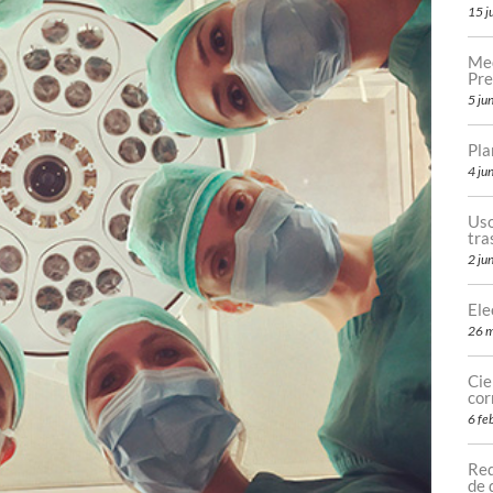
15 j
Med
Pre
5 ju
Pla
4 ju
Uso
tr
2 ju
Ele
26 
Cie
cor
6 fe
Req
de 