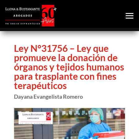
Ley N°31756 – Ley que
promueve la donación de
órganos y tejidos humanos
para trasplante con fines
terapéuticos
Dayana Evangelista Romero