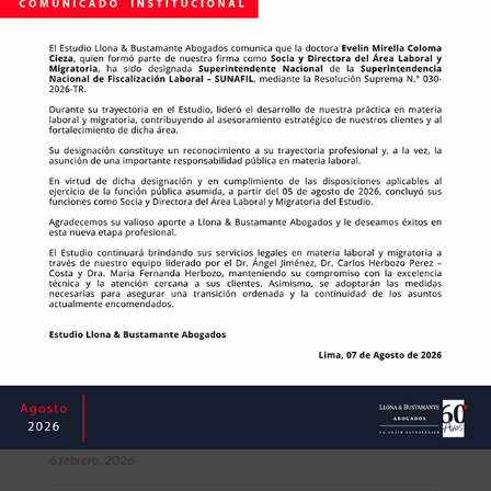
Riesgo y responsabilidades societarias de socios,
directores y gerentes
15 junio, 2026
Medidas laborales para la Segunda Elección
Presidencial 2026
5 junio, 2026
Plan Estratégico Multisectorial (PEM)
4 junio, 2026
Uso de drones: consideraciones legales para su uso
tras la NUEVA REGULACIÓN
2 junio, 2026
Elecciones generales 2026
26 mayo, 2026
Cierre Tributario IR 2025: Claves para una correcta
determinación del Impuesto a la Renta
6 febrero, 2026