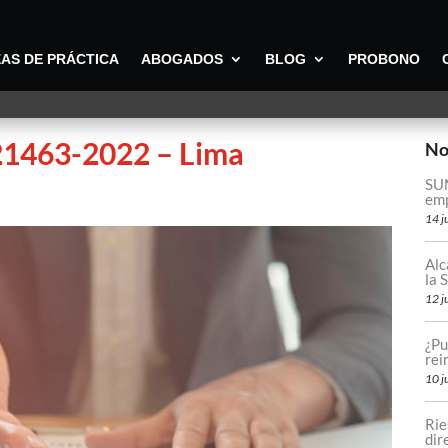
AS DE PRÁCTICA
ABOGADOS
BLOG
PROBONO
 21463-2022 – Lima
No
SUN
emp
14 j
Alc
la
12 j
¿Pu
rei
10 j
Rie
dir