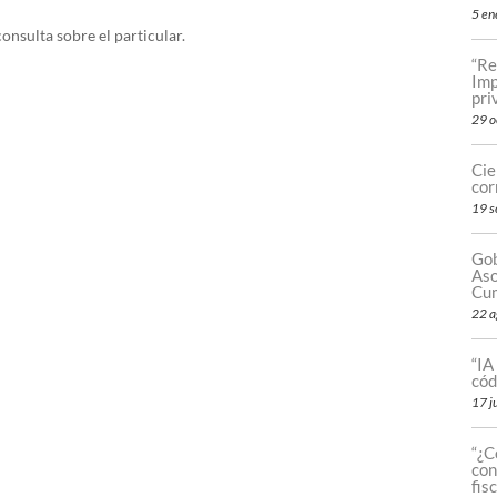
5 en
nsulta sobre el particular.
“Re
Imp
pri
29 o
Cie
cor
19 s
Gob
Aso
Cum
22 a
“IA
cód
17 j
“¿C
con
fis