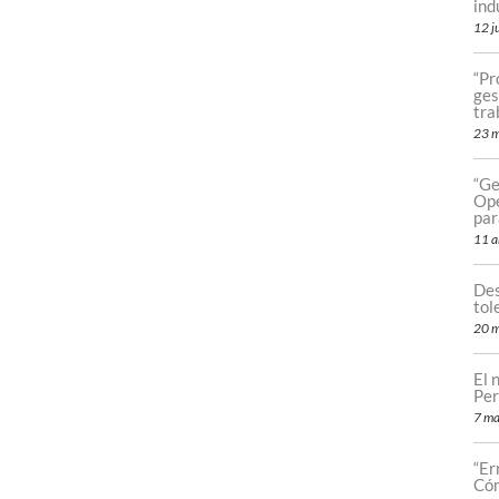
ind
12 j
“Pr
ges
tra
23 
“Ge
Ope
par
11 a
Des
tol
20 m
El 
Per
7 ma
“Er
Cóm