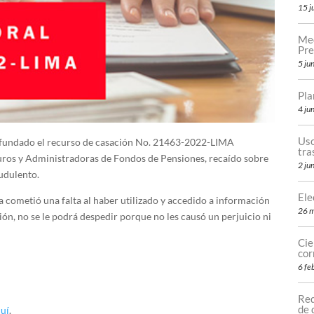
15 j
Med
Pre
5 ju
Pla
4 ju
Uso
infundado el recurso de casación No. 21463-2022-LIMA
tr
uros y Administradoras de Fondos de Pensiones, recaído sobre
2 ju
udulento.
Ele
a cometió una falta al haber utilizado y accedido a información
26 
ión, no se le podrá despedir porque no les causó un perjuicio ni
Cie
cor
6 fe
Req
de 
uí
.