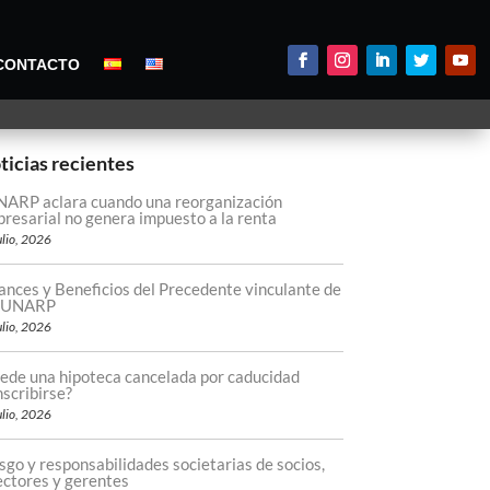
CONTACTO
ticias recientes
ARP aclara cuando una reorganización
resarial no genera impuesto a la renta
ulio, 2026
ances y Beneficios del Precedente vinculante de
 SUNARP
ulio, 2026
ede una hipoteca cancelada por caducidad
nscribirse?
ulio, 2026
sgo y responsabilidades societarias de socios,
ectores y gerentes