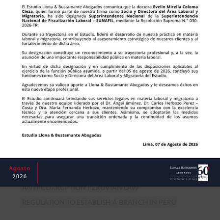
Vea la presentación del webinar aquí. Vea el video del
webinar aquí. Participación de Alfonso Fernandez
Maldonado, especialista del Área de derecho Tributario
del Estudio Llona & Bustamante Abogados.
Recent Posts
Chambers Latinamerica 2023: Practice Area Overview
Guidelines Peru
Doing business in Peru with compliance
Webinar: “Derechos de los pasajeros en el transporte
aéreo internacional. A propósito del mundial.”
ANTI-CORRUPTION PERUVIAN LAW
REGULATION TO ESTABLISH A BRANCH IN PERU